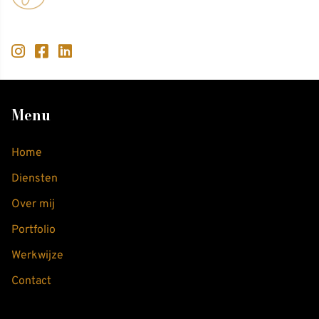
Menu
Home
Diensten
Over mij
Portfolio
Werkwijze
Contact