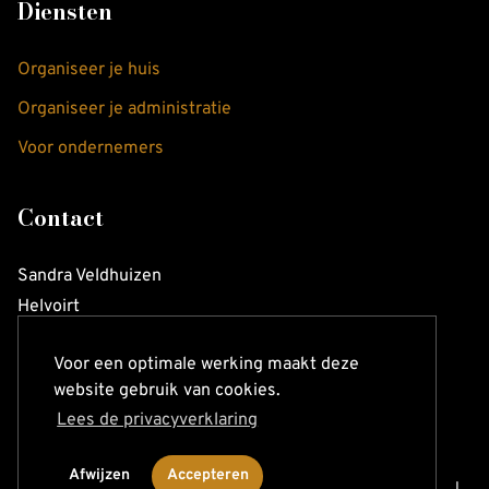
Diensten
Organiseer je huis
Organiseer je administratie
Voor ondernemers
Contact
Sandra Veldhuizen
Helvoirt
Voor een optimale werking maakt deze
06 112 404 13
website gebruik van cookies.
info@sandraveldhuizen.nl
Lees de privacyverklaring
Afwijzen
Accepteren